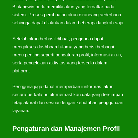
Bintangwin perlu memiliki akun yang terdaftar pada
sistem. Proses pembuatan akun dirancang sederhana
sehingga dapat dilakukan dalam beberapa langkah saja.
Setelah akun berhasil dibuat, pengguna dapat
mengakses dashboard utama yang berisi berbagai
menu penting seperti pengaturan profil, informasi akun,
serta pengelolaan aktivitas yang tersedia dalam
platform.
Pengguna juga dapat memperbarui informasi akun
secara berkala untuk memastikan data yang tersimpan
tetap akurat dan sesuai dengan kebutuhan penggunaan
layanan.
Pengaturan dan Manajemen Profil