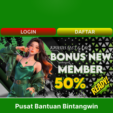
LOGIN
DAFTAR
Pusat Bantuan Bintangwin